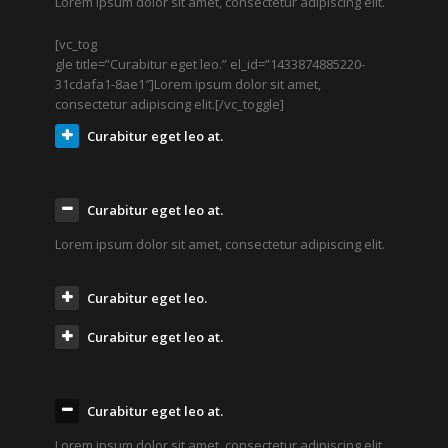
Lorem ipsum dolor sit amet, consectetur adipiscing elit.
[vc_tog
gle title=”Curabitur eget leo.” el_id=”1433874885220-
31cdafa1-8ae1″]Lorem ipsum dolor sit amet,
consectetur adipiscing elit.[/vc_toggle]
Curabitur eget leo at.
Curabitur eget leo at.
Lorem ipsum dolor sit amet, consectetur adipiscing elit.
Curabitur eget leo.
Curabitur eget leo at.
Curabitur eget leo at.
Lorem ipsum dolor sit amet, consectetur adipiscing elit.