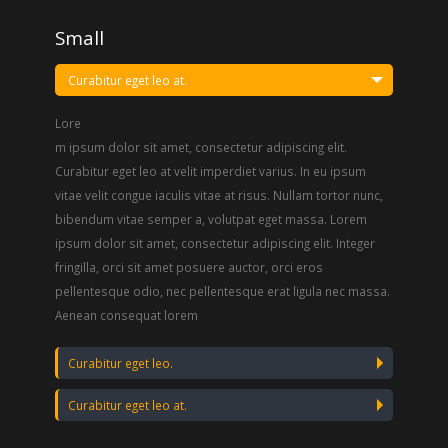
Small
Curabitur eget leo at.
Lore
m ipsum dolor sit amet, consectetur adipiscing elit.
Curabitur eget leo at velit imperdiet varius. In eu ipsum
vitae velit congue iaculis vitae at risus. Nullam tortor nunc,
bibendum vitae semper a, volutpat eget massa. Lorem
ipsum dolor sit amet, consectetur adipiscing elit. Integer
fringilla, orci sit amet posuere auctor, orci eros
pellentesque odio, nec pellentesque erat ligula nec massa.
Aenean consequat lorem
Curabitur eget leo.
Curabitur eget leo at.