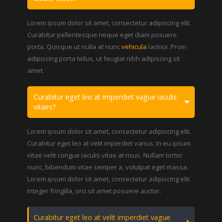
Lorem ipsum dolor sit amet, consectetur adipiscing elit.
Curabitur pellentesque neque eget diam posuere
porta. Quisque ut nulla at nunc
vehicula
lacinia. Proin
adipiscing porta tellus, ut feugiat nibh adipiscing sit
amet.
Curabitur eget leo at imperdiet vague iaculis
vitaes?
Lorem ipsum dolor sit amet, consectetur adipiscing elit.
Curabitur eget leo at velit imperdiet varius. In eu ipsum
vitae velit congue iaculis vitae at risus. Nullam tortor
nunc, bibendum vitae semper a, volutpat eget massa.
Lorem ipsum dolor sit amet, consectetur adipiscing elit.
Integer fringilla, orci sit amet posuere auctor.
Curabitur eget leo at velit imperdiet vague