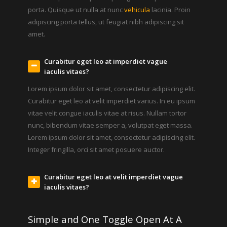
porta. Quisque ut nulla at nunc
vehicula
lacinia. Proin
adipiscing porta tellus, ut feugiat nibh adipiscing sit
amet.
Curabitur eget leo at imperdiet vague
iaculis vitaes?
Lorem ipsum dolor sit amet, consectetur adipiscing elit.
Curabitur eget leo at velit imperdiet varius. In eu ipsum
vitae velit congue iaculis vitae at risus. Nullam tortor
nunc, bibendum vitae semper a, volutpat eget massa.
Lorem ipsum dolor sit amet, consectetur adipiscing elit.
Integer fringilla, orci sit amet posuere auctor.
Curabitur eget leo at velit imperdiet vague
iaculis vitaes?
Simple and One Toggle Open At A