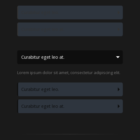
Curabitur eget leo.
Curabitur eget leo at.
Curabitur eget leo at.
Lorem ipsum dolor sit amet, consectetur adipiscing elit.
Curabitur eget leo.
Curabitur eget leo at.