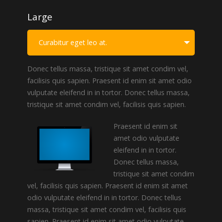
Large
Curabitur eget leo at.
Donec tellus massa, tristique sit amet condim vel,
facilisis quis sapien. Praesent id enim sit amet odio
vulputate eleifend in in tortor. Donec tellus massa,
tristique sit amet condim vel, facilisis quis sapien.
Praesent id enim sit
amet odio vulputate
eleifend in in tortor.
Donec tellus massa,
tristique sit amet condim
vel, facilisis quis sapien. Praesent id enim sit amet
odio vulputate eleifend in in tortor. Donec tellus
massa, tristique sit amet condim vel, facilisis quis
sapien. Praesent id enim sit amet odio vulputate