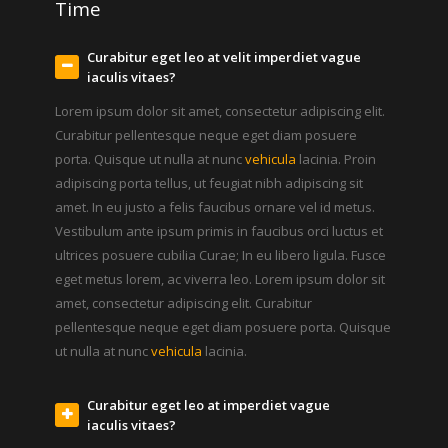
Time
Curabitur eget leo at velit imperdiet vague
iaculis vitaes?
Lorem ipsum dolor sit amet, consectetur adipiscing elit.
Curabitur pellentesque neque eget diam posuere
porta. Quisque ut nulla at nunc
vehicula
lacinia. Proin
adipiscing porta tellus, ut feugiat nibh adipiscing sit
amet. In eu justo a felis faucibus ornare vel id metus.
Vestibulum ante ipsum primis in faucibus orci luctus et
ultrices posuere cubilia Curae; In eu libero ligula. Fusce
eget metus lorem, ac viverra leo. Lorem ipsum dolor sit
amet, consectetur adipiscing elit. Curabitur
pellentesque neque eget diam posuere porta. Quisque
ut nulla at nunc
vehicula
lacinia.
Curabitur eget leo at imperdiet vague
iaculis vitaes?