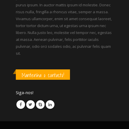
purus ipsum. In auctor mattis ipsum id molestie. Donec
risus nulla, fringilla a rhoncus vitae, semper a massa.
Vivamus ullamcorper, enim sit amet consequat laoreet,
tortor tortor dictum urna, ut egestas urna ipsum nec
libero. Nulla justo leo, molestie vel tempor nec, egestas
at massa. Aenean pulvinar, felis porttitor iaculis
pulvinar, odio orci sodales odio, ac pulvinar felis quam
sit.
Mantenha o contacto!
Siga-nos!