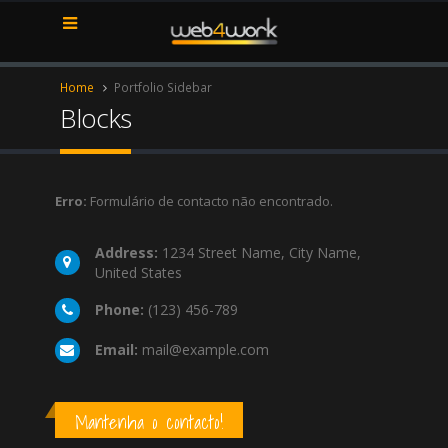
Home
Portfolio Sidebar
Blocks
Erro:
Formulário de contacto não encontrado.
Address:
1234 Street Name, City Name,
United States
Phone:
(123) 456-789
Email:
mail@example.com
Mantenha o contacto!