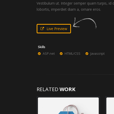
Vestibulum ut. Integer semper quam turpis, id d
lobortis, imperdiet diam a, ornare eros.
Live Preview
Skills
ASP.net
HTML/CSS
Javascript
RELATED
WORK