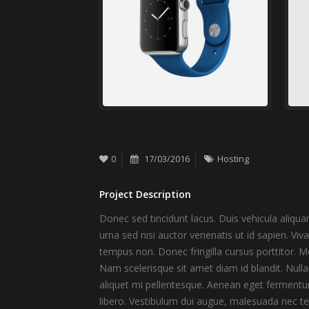
0
17/03/2016
Hosting
Project Description
Donec sed tincidunt lacus. Duis vehicula aliqu
urna sed nisi auctor venenatis ut id sapien. V
tempus non. Donec fringilla cursus porttitor. M
Nam scelerisque sit amet diam id blandit. Nullam 
aliquet mi pellentesque. Aenean eget fermentum
libero. Vestibulum dui augue, malesuada nec t