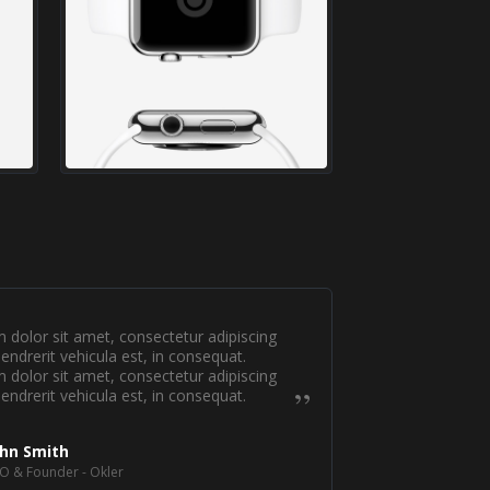
dolor sit amet, consectetur adipiscing
hendrerit vehicula est, in consequat.
dolor sit amet, consectetur adipiscing
hendrerit vehicula est, in consequat.
ohn Smith
O & Founder - Okler