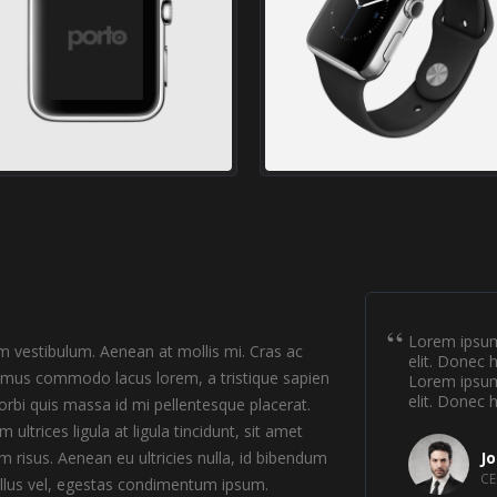
Lorem ipsum 
am vestibulum. Aenean at mollis mi. Cras ac
elit. Donec 
ivamus commodo lacus lorem, a tristique sapien
Lorem ipsum 
elit. Donec 
orbi quis massa id mi pellentesque placerat.
ultrices ligula at ligula tincidunt, sit amet
 risus. Aenean eu ultricies nulla, id bibendum
J
CE
ellus vel, egestas condimentum ipsum.