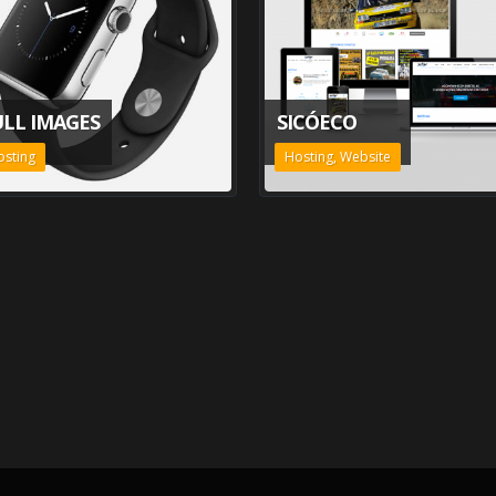
ULL IMAGES
SICÓECO
osting
Hosting, Website