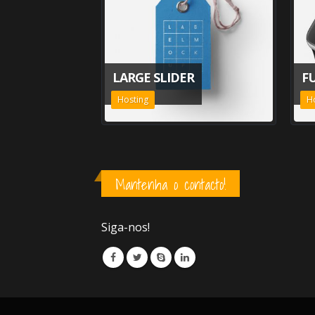
LARGE SLIDER
F
Hosting
H
Mantenha o contacto!
Siga-nos!