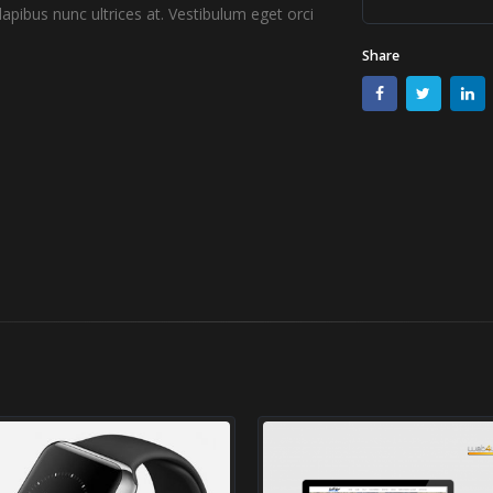
apibus nunc ultrices at. Vestibulum eget orci
Share